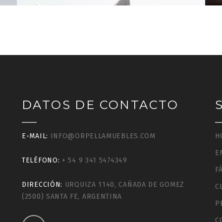
DATOS DE CONTACTO
E-MAIL:
INFO@ORPELLAMUEBLES.COM
H
E
TELÉFONO:
+ 54 9 341 5474349
F
DIRECCIÓN:
URQUIZA 1140, CAÑADA DE GOMEZ
C
(2500) SANTA FE, ARGENTINA
P
C