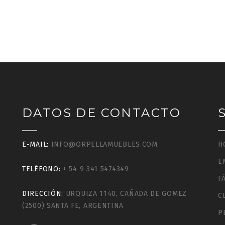
DATOS DE CONTACTO
E-MAIL:
INFO@ORPELLAMUEBLES.COM
H
E
TELÉFONO:
+ 54 9 341 5474349
F
DIRECCIÓN:
URQUIZA 1140, CAÑADA DE GOMEZ
C
(2500) SANTA FE, ARGENTINA
P