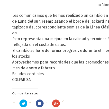
18 febre
Les comunicamos que hemos realizado un cambio en lo
de Luna del sur, reemplazando el borde de jackard neg
tapizado del correspondiente somier de la Línea Clás
azul.
Esto representa una mejora en la calidad y terminaci
reflejada en el costo de estos.
El cambio se hará de forma progresiva durante el me
los stocks
Aprovechamos para recordarles que las promociones 
mes de enero y febrero
Saludos cordiales
COLFAR SA
Comparte esto:
Haz
Haz
Haz
clic
clic
clic
para
para
para