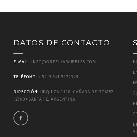
DATOS DE CONTACTO
E-MAIL:
INFO@ORPELLAMUEBLES.COM
H
E
TELÉFONO:
+ 54 9 341 5474349
F
DIRECCIÓN:
URQUIZA 1140, CAÑADA DE GOMEZ
C
(2500) SANTA FE, ARGENTINA
P
C
B
A