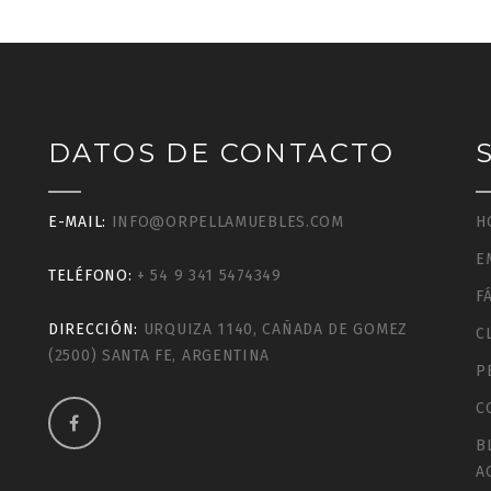
DATOS DE CONTACTO
E-MAIL:
INFO@ORPELLAMUEBLES.COM
H
E
TELÉFONO:
+ 54 9 341 5474349
F
DIRECCIÓN:
URQUIZA 1140, CAÑADA DE GOMEZ
C
(2500) SANTA FE, ARGENTINA
P
C
B
A