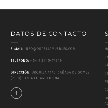
DATOS DE CONTACTO
E-MAIL:
INFO@ORPELLAMUEBLES.COM
H
E
TELÉFONO:
+ 54 9 341 5474349
F
DIRECCIÓN:
URQUIZA 1140, CAÑADA DE GOMEZ
C
(2500) SANTA FE, ARGENTINA
P
C
B
A