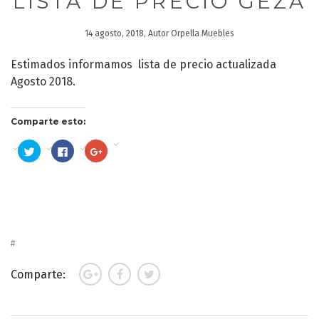
LISTA DE PRECIO GEZA
14 agosto, 2018, Autor Orpella Muebles
Estimados informamos lista de precio actualizada
Agosto 2018.
Comparte esto:
Haz
Haz
Haz
clic
clic
clic
para
para
para
compartir
compartir
compartir
en
en
en
Twitter
Facebook
Google+
(Se
(Se
(Se
abre
abre
abre
en
en
en
una
una
una
ventana
ventana
ventana
nueva)
nueva)
nueva)
Comparte: